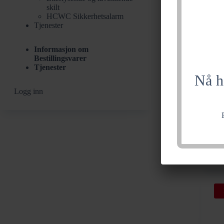
3
skilt
Con
HCWC Sikkerhetsalarm
ant
Tjenester
Informasjon om
Bestillingsvarer
Tjenester
Nå h
Logg inn
Li
3 
Li-
Ion
Ta
GE
3
Eth
Swi
5
Por
ant