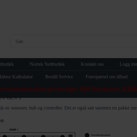
tbutikk
Nortek Nettbutikk
Kontakt oss
Logg in
faktor Kalkulator
Bestill Service
Forespørsel om tilbud
et kvantumsrabatt på utvalgte IQ8 Detektorer. Klikk
er® GEN 3
år av sensorer, hub og controller. Det er også satt sammen en pakke me
tt