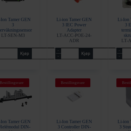
-Ion Tamer GEN
Li-ion Tamer GEN
Li-Ion
3
3 IEC Power
3 E
ervåkningssensor
Adapter
termi
LT-SEN-M3
LT-ACC-POE-24-
skr
ADR
LT-
Li-
Li-
Kjøp
Kjøp
ion
Ion
mer
Tamer
Tamer
N
GEN
GEN
3
3
ervåkningssensor
IEC
Ekstra
all
Power
4x
Bestillingsvare
Bestillingsvare
Besti
Adapter
terminat
antall
1x
skruead
antall
-Ion Tamer GEN
Li-Ion Tamer GEN
Li-ion
Relémodul DIN-
3 Controller DIN-
3 Str