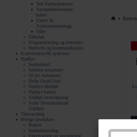
Tett Varmedetektor
Varmedetekterende
kabel
Batteri
Utstyr til
Hjem
Aspirasjonsanlegg
Filter
Tilbehør
Programmering og testutstyr
Nettverk og kommunikasjon
Konvensjonelle systemer
Nødlys
Sentralisert
Selvtest armaturer
10 års Armaturer
Delta Quad Duo
Nødlys tilbehør
Li
Nødlys batteri
Trådløs overvåkning​
Aalto Desentraliserte
Trådløst
Talevarsling
Li-
Øvrige produkter
ion
Batteri
Ta
Strømforsyning
GE
Etterlysende og lavtsittende