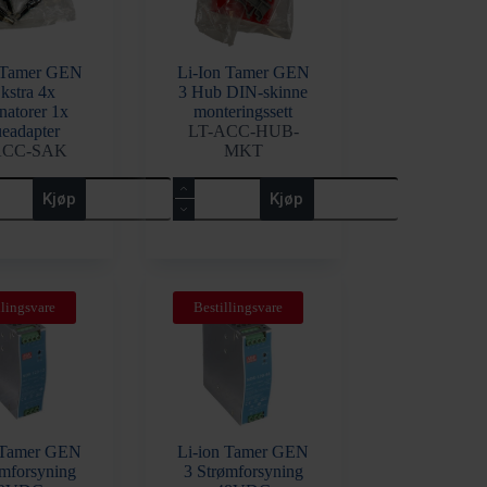
 Tamer GEN
Li-Ion Tamer GEN
kstra 4x
3 Hub DIN-skinne
natorer 1x
monteringssett
ueadapter
LT-ACC-HUB-
ACC-SAK
MKT
Li-
Kjøp
Kjøp
Ion
Tamer
GEN
3
Hub
DIN-
llingsvare
Bestillingsvare
orer
skinne
monteringssett
apter
antall
 Tamer GEN
Li-ion Tamer GEN
ømforsyning
3 Strømforsyning