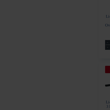
Li
Ov
Li-
Ion
Ta
GE
3
Ov
ant
Li
3 