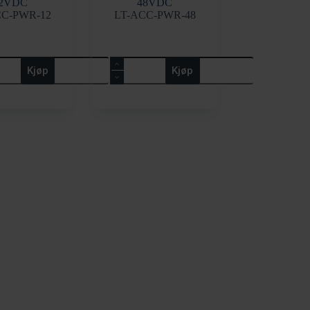
2VDC
48VDC
CC-PWR-12
LT-ACC-PWR-48
Li-
Kjøp
Kjøp
ion
Tamer
GEN
3
rsyning
Strømforsyning
48VDC
antall