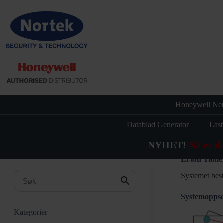
Hopp
til
innholdet
Honeywell Net
Datablad Generator
Last
NYHET!
Nå er d
Li-ion Tam
Systemet best
Systemoppse
Kategorier