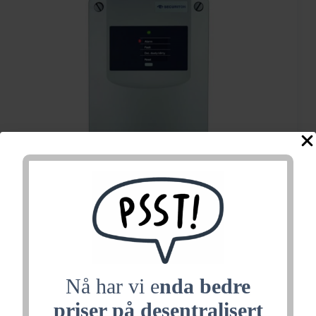
1 kanals
Nå har vi e
nda bedre
aspirasjonsdetektor
priser på desentralisert