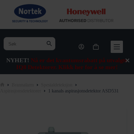
Hopp
til
innholdet
Handlekurv
NYHET!
Nå er det kvantumsrabatt på utvalgte
IQ8 Detektorer. Klikk her for å se mer!
Brannalarm
Spesialdeteksjon
Hjem
Aspirasjonsdetektorer
1 kanals aspirasjonsdetektor ASD531