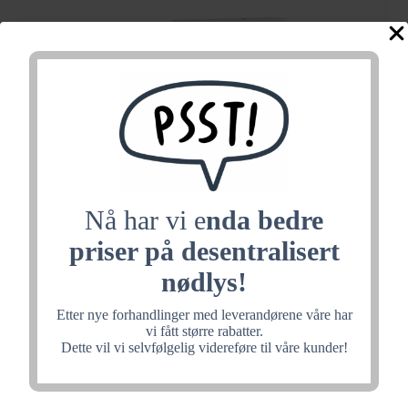
Nå har vi e
nda bedre
priser på desentralisert
nødlys!
4.8V 2Ah stick NiMH
Etter nye forhandlinger med leverandørene våre har
vi fått større rabatter.
battery
Dette vil vi selvfølgelig videreføre til våre kunder!
Batteriet passer til: