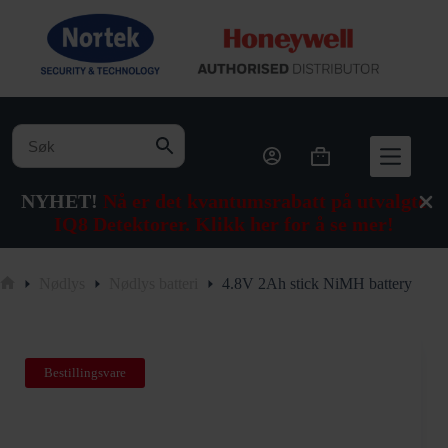
Hopp
til
innholdet
Handlekurv
NYHET!
Nå er det kvantumsrabatt på utvalgte
IQ8 Detektorer. Klikk her for å se mer!
Nødlys
Nødlys batteri
4.8V 2Ah stick NiMH battery
Hjem
Bestillingsvare