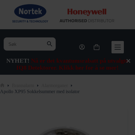
Hopp
til
innholdet
Handlekurv
NYHET!
Nå er det kvantumsrabatt på utvalgte
IQ8 Detektorer. Klikk her for å se mer!
Brannalarm
Alarmorganer
Hjem
Apollo XP95 Sokkelsummer med isolator