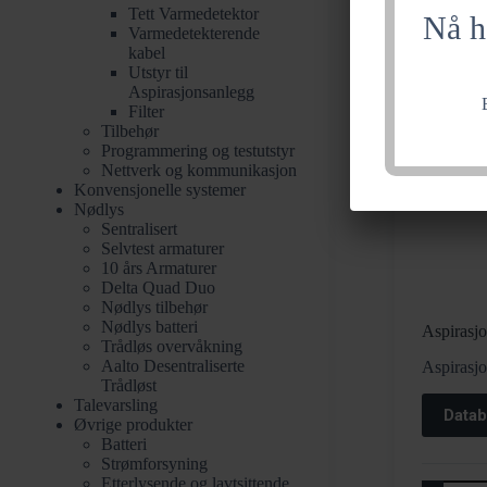
Tett Varmedetektor
Nå h
Varmedetekterende
kabel
Utstyr til
Aspirasjonsanlegg
Filter
Tilbehør
Programmering og testutstyr
Nettverk og kommunikasjon
Konvensjonelle systemer
Nødlys
Sentralisert
Selvtest armaturer
10 års Armaturer
Delta Quad Duo
Nødlys tilbehør
Nødlys batteri
Aspirasj
Trådløs overvåkning​
Aalto Desentraliserte
Aspirasj
Trådløst
Talevarsling
Datab
Øvrige produkter
Batteri
Strømforsyning
Etterlysende og lavtsittende