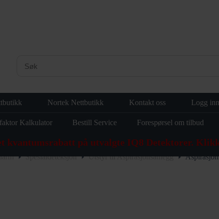
tbutikk
Nortek Nettbutikk
Kontakt oss
Logg in
faktor Kalkulator
Bestill Service
Forespørsel om tilbud
et kvantumsrabatt på utvalgte IQ8 Detektorer. Klikk
larm
Spesialdeteksjon
Utstyr til Aspirasjonsanlegg
Aspirasjo