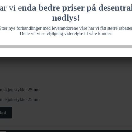
ar vi e
nda bedre priser på desentral
nødlys!
Etter nye forhandlinger med leverandørene våre har vi fått større rabatter
Dette vil vi selvfølgelig videreføre til våre kunder!
on skjøtestykke 25mm
on skjøtestykke 25mm
lad