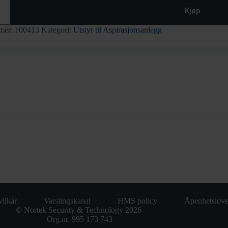
n
kke
Kjøp
mer:
100413
Kategori:
Utstyr til Aspirasjonsanlegg
ilkår
Varslingskanal
HMS policy
Åpenhetslov
© Nortek Security & Technology 2026
Org.nr. 995 173 743