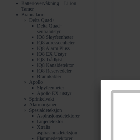
Batteriovervåkning – Li-ion
Tamer
Brannalarm
Delta Quad+
Delta Quad+
sentralutstyr
IQ8 Sløyfeenheter
IQ8 adresseenheter
IQ8 Alarm Pluss
IQ8 EX Utstyr
IQ8 Trådløst
IQ8 Kanaldetektor
IQ8 Reservedeler
Brannkabler
Apollo
Sløyfeenheter
Apollo EX-utstyr
Sprinkelvakt
Alarmorganer
Spesialdeteksjon
Aspirasjonsdetektorer
Linjedetektor
Xtralis
aspirasjonsdeteksjon
Flammedetektorer