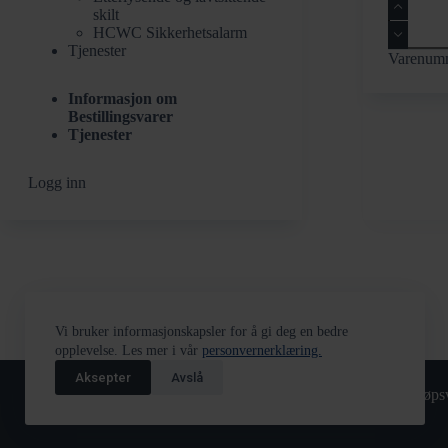
Aspirasjo
skilt
skjøtesty
HCWC Sikkerhetsalarm
25mm
Tjenester
antall
Varenum
Informasjon om
Bestillingsvarer
Tjenester
Logg inn
Vi bruker informasjonskapsler for å gi deg en bedre
opplevelse. Les mer i vår
personvernerklæring.
Aksepter
Avslå
Returskjema
Tjenester
Kjøpsv