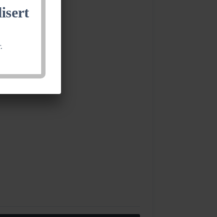
isert
.