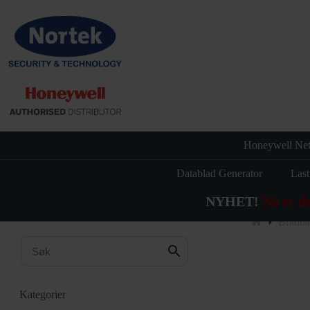
Hopp
til
innholdet
Honeywell Net
Datablad Generator
Last
NYHET!
Nå er d
Branna
Hjem
Kategorier