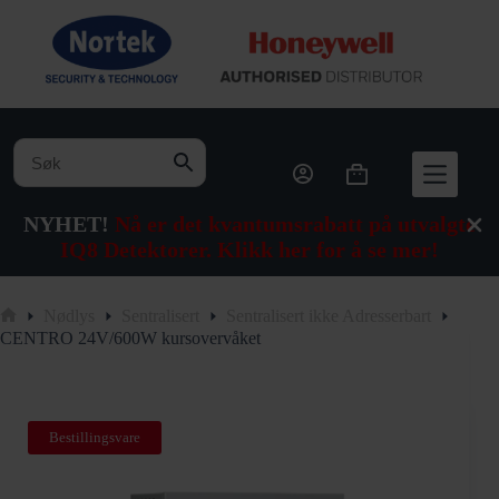
Hopp
til
innholdet
Handlekurv
NYHET!
Nå er det kvantumsrabatt på utvalgte
IQ8 Detektorer. Klikk her for å se mer!
Nødlys
Sentralisert
Sentralisert ikke Adresserbart
Hjem
CENTRO 24V/600W kursovervåket
Bestillingsvare