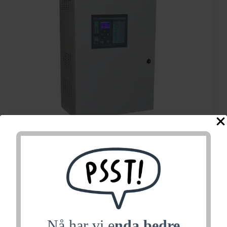
CENTRO 24V/600W
kursovervåket
Nå har vi e
nda bedre