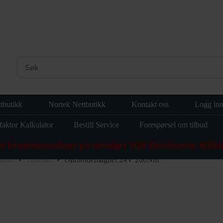
tbutikk
Nortek Nettbutikk
Kontakt oss
Logg in
faktor Kalkulator
Bestill Service
Forespørsel om tilbud
et kvantumsrabatt på utvalgte IQ8 Detektorer. Klikk
larm
Tilbehør
Dørholdemagnet 24V 200Nm