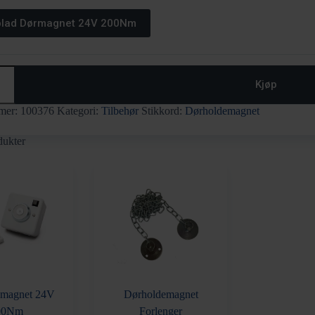
blad Dørmagnet 24V 200Nm
magnet
Kjøp
mer:
100376
Kategori:
Tilbehør
Stikkord:
Dørholdemagnet
dukter
emagnet 24V
Dørholdemagnet
00Nm
Forlenger