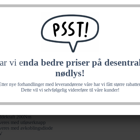
ar vi e
nda bedre priser på desentral
nødlys!
Etter nye forhandlinger med leverandørene våre har vi fått større rabatter
Dette vil vi selvfølgelig videreføre til våre kunder!
emagnet 24V 200Nm
rholdemagnet 24V 200Nm
ndard dørmagnet med veggfeste, benyttes på vanlige dører
ldekraft 200Nm
veres med utløserknapp
veres med avkoblingsdiode
V