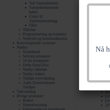
Tett Varmedetektor
Varmedetekterende
kabel
Utstyr til
Aspirasjonsanlegg
Filter
Tilbehør
Programmering og testutstyr
Nettverk og kommunikasjon
Konvensjonelle systemer
Nå h
Nødlys
Sentralisert
Selvtest armaturer
10 års Armaturer
Delta Quad Duo
Nødlys tilbehør
Nødlys batteri
Dørhold
Trådløs overvåkning​
Aalto Desentraliserte
Dø
Trådløst
Sta
Talevarsling
Ho
Øvrige produkter
Le
Batteri
Le
Strømforsyning
24
Etterlysende og lavtsittende