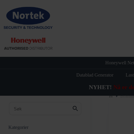
Hopp
til
innholdet
Honeywell Net
Datablad Generator
Last
NYHET!
Nå er d
Branna
Hjem
Kategorier