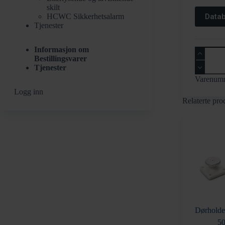
skilt
HCWC Sikkerhetsalarm
Data
Tjenester
Informasjon om
Dørholde
Bestillingsvarer
24V
Tjenester
200Nm
antall
Varenum
Logg inn
Relaterte pro
Dørhold
5