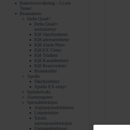
Batteriovervåkning – Li-ion
Tamer
Brannalarm
Delta Quad+
Delta Quad+
sentralutstyr
IQ8 Sløyfeenheter
IQ8 adresseenheter
IQ8 Alarm Pluss
IQ8 EX Utstyr
IQ8 Trådløst
IQ8 Kanaldetektor
IQ8 Reservedeler
Brannkabler
Apollo
Sløyfeenheter
Apollo EX-utstyr
Sprinkelvakt
Alarmorganer
Spesialdeteksjon
Aspirasjonsdetektorer
Linjedetektor
Xtralis
aspirasjonsdeteksjon
Flammedetektorer