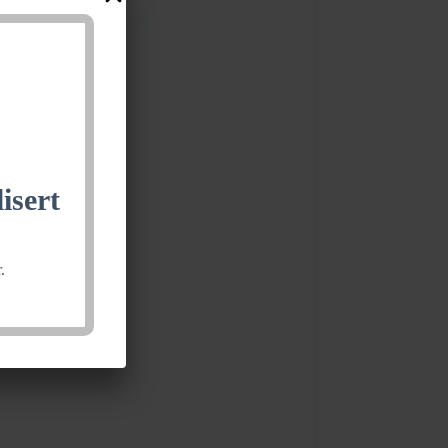
isert
.