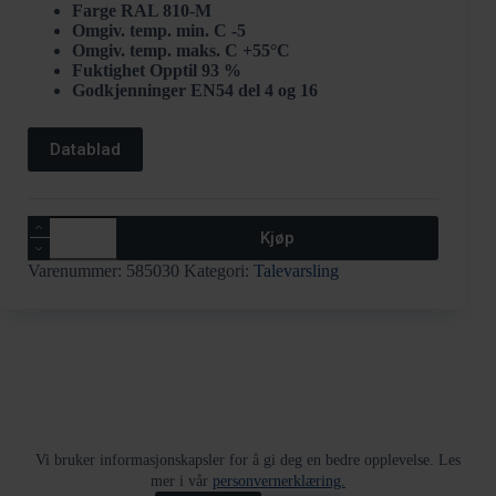
Farge RAL 810-M
Omgiv. temp. min. C -5
Omgiv. temp. maks. C +55°C
Fuktighet Opptil 93 %
Godkjenninger EN54 del 4 og 16
Datablad
Effektforsterker
Kjøp
med
strømforsyning
Varenummer:
585030
Kategori:
Talevarsling
4XD125B
antall
Returskjema
Tjenester
Kjøpsvilkår
Vi bruker informasjonskapsler for å gi deg en bedre opplevelse. Les
Varslingskanal
HMS policy
Åpenhetsloven
mer i vår
personvernerklæring.
Informasjon om Bestillingsvarer