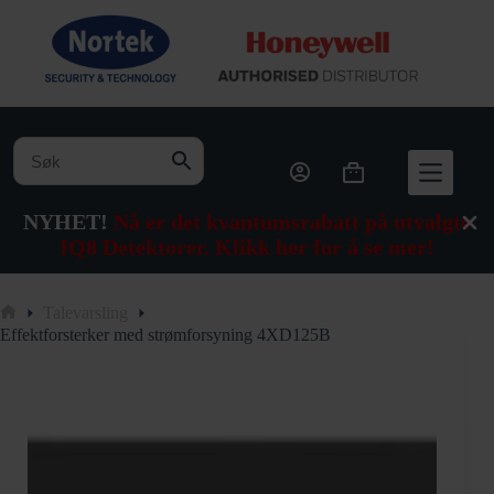
Hopp
til
innholdet
Handlekurv
NYHET!
Nå er det kvantumsrabatt på utvalgte
IQ8 Detektorer. Klikk her for å se mer!
Talevarsling
Hjem
Effektforsterker med strømforsyning 4XD125B