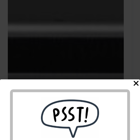
Effektforsterker med
strømforsyning