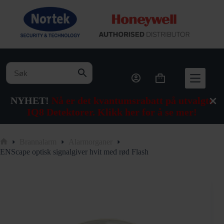
Hopp
til
innholdet
Handlekurv
NYHET!
Nå er det kvantumsrabatt på utvalgte
IQ8 Detektorer. Klikk her for å se mer!
Brannalarm
Alarmorganer
Hjem
ENScape optisk signalgiver hvit med rød Flash