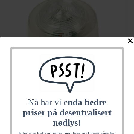
Nå har vi e
nda bedre
ENScape optisk
priser på desentralisert
signalgiver hvit med rød
nødlys!
Etter nye forhandlinger med leverandørene våre har