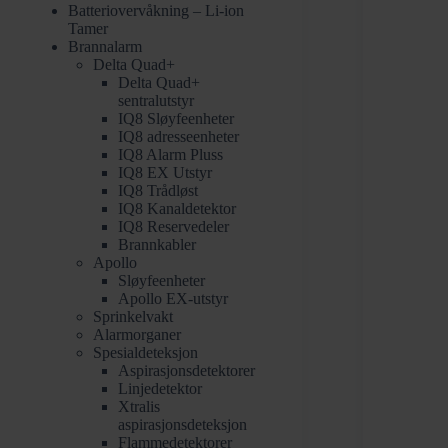
Batteriovervåkning – Li-ion
Tamer
Brannalarm
Delta Quad+
Delta Quad+
sentralutstyr
IQ8 Sløyfeenheter
IQ8 adresseenheter
IQ8 Alarm Pluss
IQ8 EX Utstyr
IQ8 Trådløst
IQ8 Kanaldetektor
IQ8 Reservedeler
Brannkabler
Apollo
Sløyfeenheter
Apollo EX-utstyr
Sprinkelvakt
Alarmorganer
Spesialdeteksjon
Aspirasjonsdetektorer
Linjedetektor
Xtralis
aspirasjonsdeteksjon
Flammedetektorer