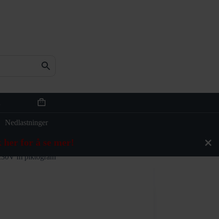
n
Handlekurv
Nedlastninger
 her for å se mer!
30V m piktogram