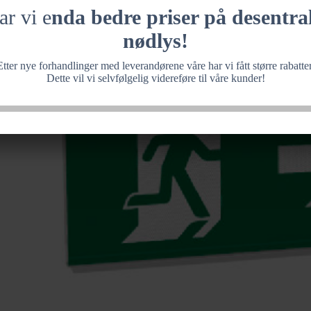
ar vi e
nda bedre priser på desentral
nødlys!
Etter nye forhandlinger med leverandørene våre har vi fått større rabatter
Dette vil vi selvfølgelig videreføre til våre kunder!