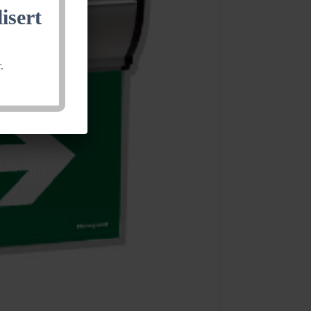
isert
.