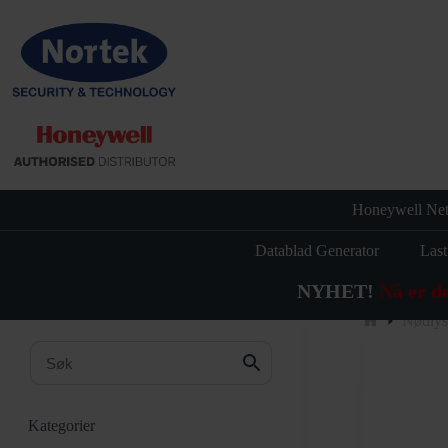
Hopp
til
innholdet
Honeywell Net
Datablad Generator
Last
NYHET!
Nå er d
Nødlys
Hjem
Kategorier