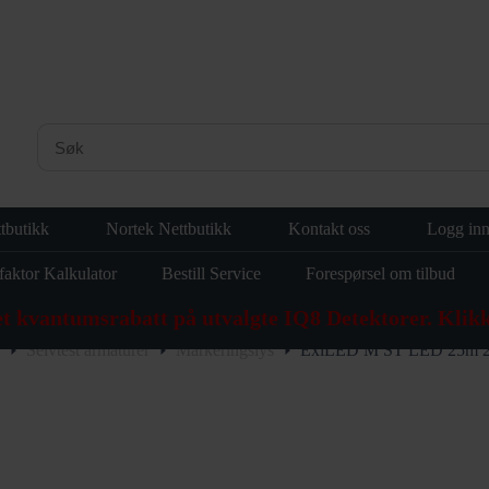
tbutikk
Nortek Nettbutikk
Kontakt oss
Logg in
faktor Kalkulator
Bestill Service
Forespørsel om tilbud
et kvantumsrabatt på utvalgte IQ8 Detektorer. Klikk
Selvtest armaturer
Markeringslys
ExiLED M ST LED 25m 2