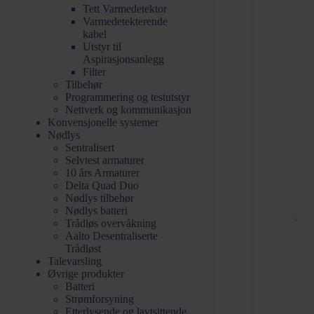
Tett Varmedetektor
Varmedetekterende
kabel
Utstyr til
Aspirasjonsanlegg
Filter
Tilbehør
Programmering og testutstyr
Nettverk og kommunikasjon
Konvensjonelle systemer
Nødlys
Sentralisert
Selvtest armaturer
10 års Armaturer
Delta Quad Duo
Nødlys tilbehør
Nødlys batteri
Trådløs overvåkning​
Aalto Desentraliserte
Trådløst
Talevarsling
Øvrige produkter
Batteri
Strømforsyning
Etterlysende og lavtsittende