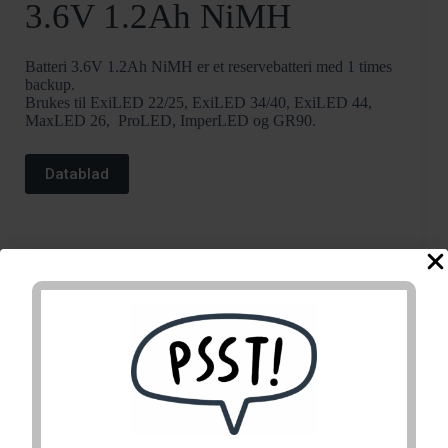
3.6V 1.2Ah NiMH
Batteri 3.6V 1.2Ah NiMH er et reservebatteri med 1 times
backup.
Brukes til ExiLED 22/25, ExiLED 34/40, ExiLED 44,
MaxLED 26, ProLED, ImperLED og GR90.
Datablad
Exiled Maxled ProLed ImperLed GR90 Batteri 3.6V
1.2Ah NiMH
Exiled
Kjøp
Maxled
ProLed
Varenummer:
290180
Kategorier:
Nødlys batteri
,
Nødlys
ImperLed
Stikkord:
6660076
,
Imperled
GR90
Batteri
3.6V
Relaterte produkter