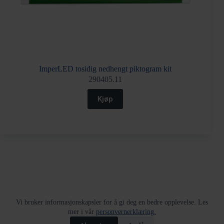
ImperLED tosidig nedhengt piktogram kit
290405.11
Kjøp
Returskjema
Tjenester
Kjøpsvilkår
Vi bruker informasjonskapsler for å gi deg en bedre opplevelse. Les
Varslingskanal
HMS policy
Åpenhetsloven
mer i vår
personvernerklæring.
Informasjon om Bestillingsvarer