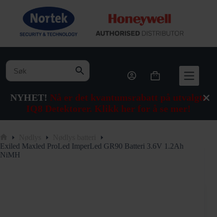
Hopp
til
innholdet
Handlekurv
NYHET!
Nå er det kvantumsrabatt på utvalgte
IQ8 Detektorer. Klikk her for å se mer!
Nødlys
Nødlys batteri
Hjem
Exiled Maxled ProLed ImperLed GR90 Batteri 3.6V 1.2Ah
NiMH