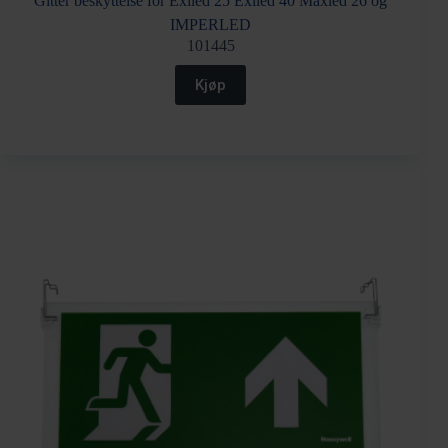
Gitter beskyttelse for Exiled 25 Exlied 40 Maxled 26 og
IMPERLED
101445
Kjøp