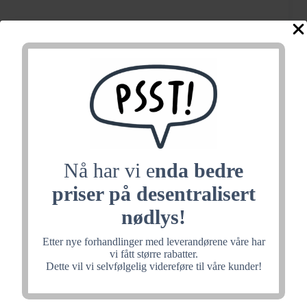
Nå har vi e
nda bedre
priser på desentralisert
nødlys!
Etter nye forhandlinger med leverandørene våre har
ExiLED piktogram 22m
vi fått større rabatter.
Dette vil vi selvfølgelig videreføre til våre kunder!
enkeltsidig pil Venstre