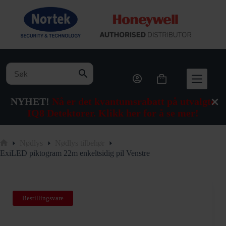
Hopp
til
innholdet
Handlekurv
NYHET!
Nå er det kvantumsrabatt på utvalgte
IQ8 Detektorer. Klikk her for å se mer!
Nødlys
Nødlys tilbehør
Hjem
ExiLED piktogram 22m enkeltsidig pil Venstre
Bestillingsvare