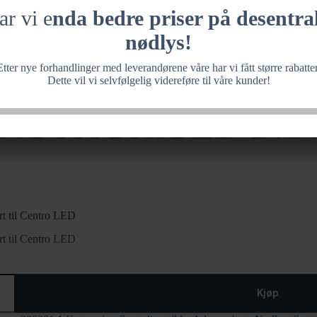
ar vi e
nda bedre priser på desentral
nødlys!
Etter nye forhandlinger med leverandørene våre har vi fått større rabatter
Dette vil vi selvfølgelig videreføre til våre kunder!
t til Centro LED
t til Centro LED
t
Kjøp