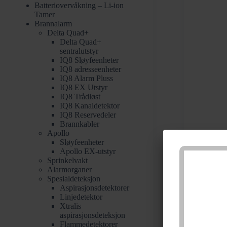
Batteriovervåkning – Li-ion
Tamer
Brannalarm
Delta Quad+
Delta Quad+
sentralutstyr
IQ8 Sløyfeenheter
IQ8 adresseenheter
IQ8 Alarm Pluss
IQ8 EX Utstyr
IQ8 Trådløst
IQ8 Kanaldetektor
IQ8 Reservedeler
Brannkabler
Apollo
Sløyfeenheter
Apollo EX-utstyr
Sprinkelvakt
Alarmorganer
Spesialdeteksjon
Aspirasjonsdetektorer
Linjedetektor
Xtralis
aspirasjonsdeteksjon
Flammedetektorer