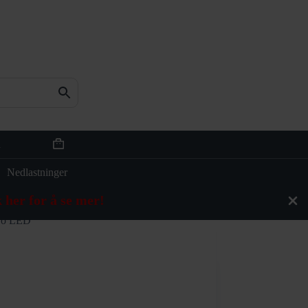
n
Handlekurv
Nedlastninger
 her for å se mer!
tro LED