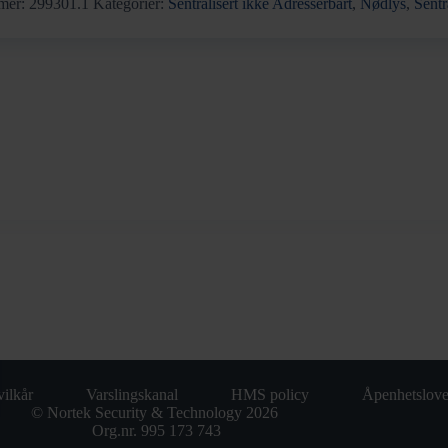
mer:
299301.1
Kategorier:
Sentralisert ikke Adresserbart
,
Nødlys
,
Sentr
ilkår
Varslingskanal
HMS policy
Åpenhetslov
© Nortek Security & Technology 2026
Org.nr. 995 173 743