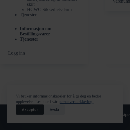
Varenum
skilt
antall
HCWC Sikkerhetsalarm
Tjenester
Informasjon om
Bestillingsvarer
Tjenester
Logg inn
Vi bruker informasjonskapsler for å gi deg en bedre
opplevelse. Les mer i vår
personvernerklæring.
Aksepter
Avslå
Returskjema
Tjenester
Kjøpsv