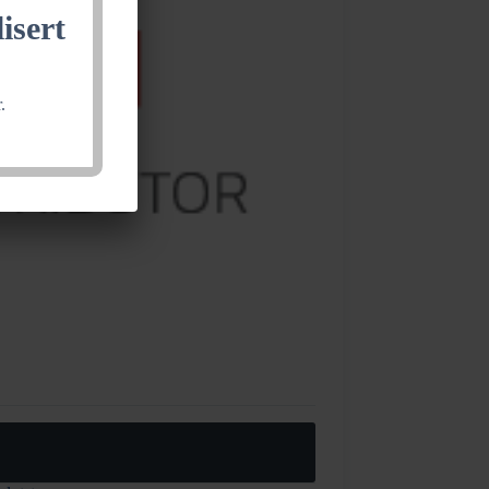
isert
.