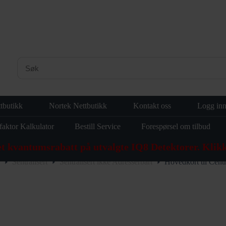
tbutikk
Nortek Nettbutikk
Kontakt oss
Logg in
faktor Kalkulator
Bestill Service
Forespørsel om tilbud
et kvantumsrabatt på utvalgte IQ8 Detektorer. Klikk
Sentralisert
Sentralisert ikke Adresserbart
Hovedkort til Cen