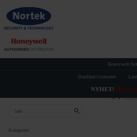
Hopp
til
innholdet
Honeywell Net
Datablad Generator
Last
NYHET!
Nå er d
Nødlys
Hjem
Kategorier