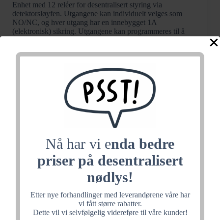
Enhet med 12 reléer for desentralisert styring via
detektorsløyfen. Utgangene kan individuelt velges som
NO/NC, og hver utgang har en innebygget 1A
(elektronisk) sikring. Utgangene kan programmeres til å
aktivere på samme måte som en utgang direkte tilkoblet
brannsentralen, med unntak av at kun utgang 1 kan
pulsere. Ved pulsering vil ikke utgangen være synkronisert
med andre pulserende utganger. Enheten er sløyfedrevet
og behøver ikke eksternt tilført 24V DC for å drive
reléene, men kan tilkobles 24V DC for distribusjon
gjennom enheten. Ved distribusjon av 24V DC gjennom
enheten kan tilført spenning overvåkes, maksimal
belastning av tilført og distribuert 24V DC gjennom
enheten er 3A. Dersom 24V DC ikke distribueres
gjennom enheten, kan hver reléutgang belastes med 1A.
Maksimalt antall programmerbare utganger på én DA
Nå har vi e
nda bedre
modul er 256. Leveres uten kapsling (benytt kapsling
art.nr. 788650.10).
priser på desentralisert
Hvilestrøm: 140 µA
nødlys!
Strømforbruk: <3mA (NO kontakt)
Spenningsområde: 10-28V DC
Etter nye forhandlinger med leverandørene våre har
Styres av: Detektorsløyfa
vi fått større rabatter.
Maks relestrøm/spenning: 36V DC/1A
Dette vil vi selvfølgelig videreføre til våre kunder!
Relekontakter: 1A/30V AC/DC