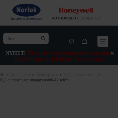
Hopp
til
innholdet
Handlekurv
NYHET!
Nå er det kvantumsrabatt på utvalgte
IQ8 Detektorer. Klikk her for å se mer!
Brannalarm
Delta Quad+
IQ8 adresseenheter
Hjem
IQ8 adresseenhet utgangsmodul-12 reléer