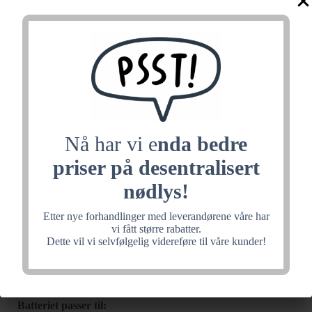
Nå har vi e
nda bedre
priser på desentralisert
nødlys!
Etter nye forhandlinger med leverandørene våre har
vi fått større rabatter.
LiFePO4 battery 6,4V
Dette vil vi selvfølgelig videreføre til våre kunder!
0,6Ah
Batteriet passer til: