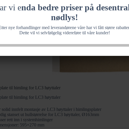
ar vi e
nda bedre priser på desentral
nødlys!
Etter nye forhandlinger med leverandørene våre har vi fått større rabatter
Dette vil vi selvfølgelig videreføre til våre kunder!
late til himling for LC3 høyttaler
late til himling for LC3 høyttaler
 solid innfelt montasje av LC3 høyttaler i himlingsplater
dig stanset ut hullstørrelse for LC3 høyttaler, Ø163mm
ser rett inn i systemhimlinger
mensjoner: 595×270 mm