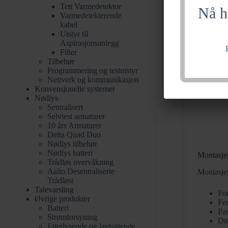
Tett Varmedetektor
Nå h
Varmedetekterende
kabel
Utstyr til
Aspirasjonsanlegg
Filter
Tilbehør
Programmering og testutstyr
Nettverk og kommunikasjon
Konvensjonelle systemer
Nødlys
Sentralisert
Selvtest armaturer
10 års Armaturer
Delta Quad Duo
Nødlys tilbehør
Nødlys batteri
Montasjep
Trådløs overvåkning​
Aalto Desentraliserte
Montasjep
Trådløst
Talevarsling
For
Øvrige produkter
Fer
Batteri
Pas
Strømforsyning
Di
Etterlysende og lavtsittende