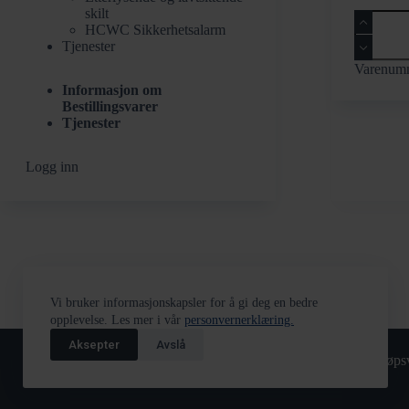
skilt
Montasjep
HCWC Sikkerhetsalarm
til
Tjenester
himling
for
Varenum
LC3
Informasjon om
høyttaler
Bestillingsvarer
antall
Tjenester
Logg inn
Vi bruker informasjonskapsler for å gi deg en bedre
opplevelse. Les mer i vår
personvernerklæring.
Aksepter
Avslå
Returskjema
Tjenester
Kjøpsv