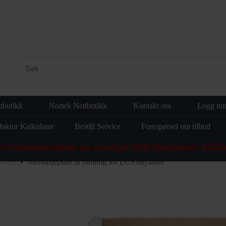
tbutikk
Nortek Nettbutikk
Kontakt oss
Logg in
faktor Kalkulator
Bestill Service
Forespørsel om tilbud
et kvantumsrabatt på utvalgte IQ8 Detektorer. Klikk
sling
Montasjeplate til himling for LC3 høyttaler