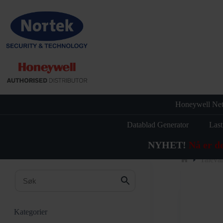
Hopp
til
innholdet
Honeywell Net
Datablad Generator
Last
NYHET!
Nå er d
Talevar
Hjem
Kategorier