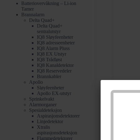
Batteriovervåkning – Li-ion
Tamer
Brannalarm
Delta Quad+
Delta Quad+
sentralutstyr
IQ8 Sløyfeenheter
IQ8 adresseenheter
IQ8 Alarm Pluss
IQ8 EX Utstyr
IQ8 Trådløst
IQ8 Kanaldetektor
IQ8 Reservedeler
Brannkabler
Apollo
Sløyfeenheter
Apollo EX-utstyr
Sprinkelvakt
Alarmorganer
Spesialdeteksjon
Aspirasjonsdetektorer
Linjedetektor
Xtralis
aspirasjonsdeteksjon
Flammedetektorer