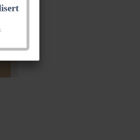
isert
.