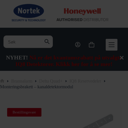
Hopp
til
innholdet
Handlekurv
NYHET!
Nå er det kvantumsrabatt på utvalgte
IQ8 Detektorer. Klikk her for å se mer!
Brannalarm
Delta Quad+
IQ8 Reservedeler
Hjem
Monteringsbrakett – kanaldetektormodul
Bestillingsvare