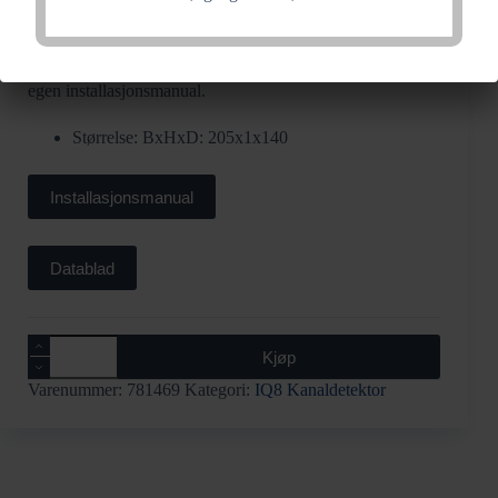
Monteringsbrakett for kanaldetektormodul monteres på
runde og isolerte kanaler. Brakettben er svekket for enkelt
å kunne tilpasses den aktuelle installasjon. Benytt
medfølgende gummipakning og tetningsmuffe. Se forøvrig
egen installasjonsmanual.
Størrelse: BxHxD: 205x1x140
Installasjonsmanual
Datablad
Monteringsbrakett
Kjøp
-
kanaldetektormodul
Varenummer:
781469
Kategori:
IQ8 Kanaldetektor
antall