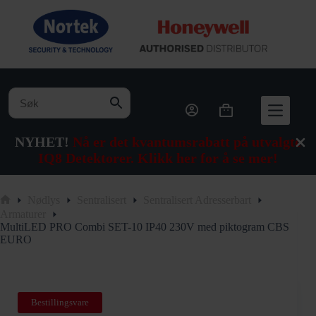
Hopp
til
innholdet
Handlekurv
NYHET!
Nå er det kvantumsrabatt på utvalgte
IQ8 Detektorer. Klikk her for å se mer!
Nødlys
Sentralisert
Sentralisert Adresserbart
Hjem
Armaturer
MultiLED PRO Combi SET-10 IP40 230V med piktogram CBS
EURO
Bestillingsvare