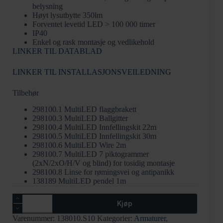
belysning
Høyt lysutbytte 350lm
Forventet levetid LED > 100 000 timer
IP40
Enkel og rask montasje og vedlikehold
LINKER TIL DATABLAD
LINKER TIL INSTALLASJONSVEILEDNING
Tilbehør
298100.1 MultiLED flaggbrakett
298100.3 MultiLED Ballgitter
298100.4 MultiLED Innfellingskit 22m
298100.5 MultiLED Innfellingskit 30m
298100.6 MultiLED Wire 2m
298100.7 MultiLED 7 piktogrammer
(2xN/2xO/H/V og blind) for tosidig montasje
298100.8 Linse for rømingsvei og antipanikk
138189 MultiLED pendel 1m
MultiLED
Kjøp
PRO
Combi
Varenummer:
138010.S10
Kategorier:
Armaturer
,
SET-