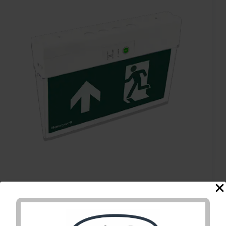
MultiLED PRO Combi
SET-10 IP40 230V med