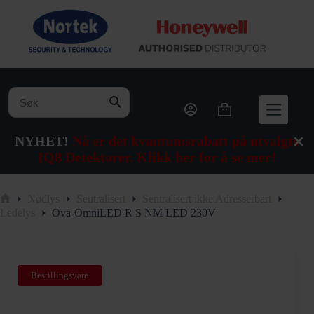
Hopp
til
innholdet
Handlekurv
NYHET!
Nå er det kvantumsrabatt på utvalgte
IQ8 Detektorer. Klikk her for å se mer!
Nødlys
Sentralisert
Sentralisert ikke Adresserbart
Hjem
Ledelys
Ova-OmniLED R S NM LED 230V
Bestillingsvare