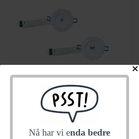
Ova-OmniLED R S NM
LED 230V
Nå har vi e
nda bedre