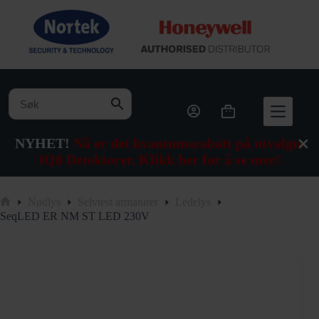
Hopp
til
innholdet
Handlekurv
NYHET!
Nå er det kvantumsrabatt på utvalgte
IQ8 Detektorer. Klikk her for å se mer!
Nødlys
Selvtest armaturer
Ledelys
Hjem
SeqLED ER NM ST LED 230V