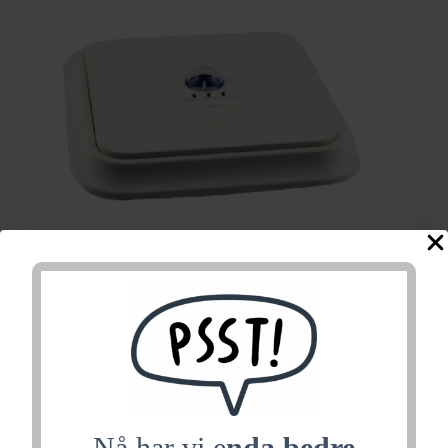
SeqLED ER NM ST LED
230V
Nå har vi e
nda bedre