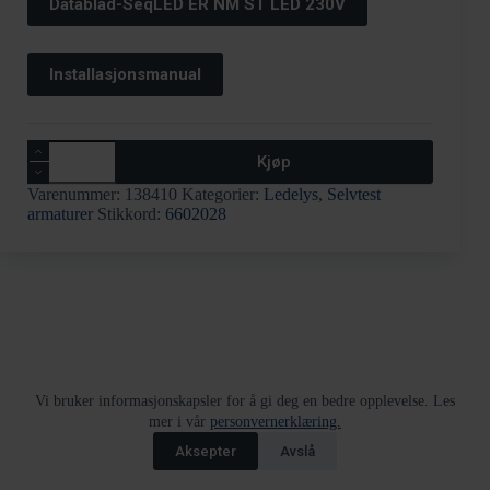
Datablad-SeqLED ER NM ST LED 230V
Installasjonsmanual
SeqLED
Kjøp
ER
NM
Varenummer:
138410
Kategorier:
Ledelys
,
Selvtest
ST
armaturer
Stikkord:
6602028
LED
230V
antall
Returskjema
Tjenester
Kjøpsvilkår
Vi bruker informasjonskapsler for å gi deg en bedre opplevelse. Les
Varslingskanal
HMS policy
Åpenhetsloven
mer i vår
personvernerklæring.
Informasjon om Bestillingsvarer
© Nortek Security & Technology 2026
Aksepter
Avslå
Org.nr. 995 173 743