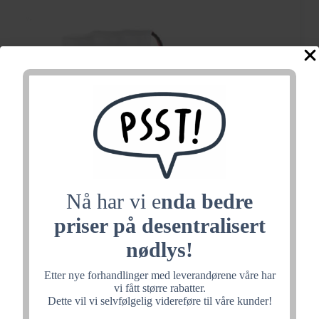
Nå har vi e
nda bedre
priser på desentralisert
nødlys!
Unilux-Flexilux-Prolux
Etter nye forhandlinger med leverandørene våre har
Batteripakke 3.6V/1.6Ah
vi fått større rabatter.
Dette vil vi selvfølgelig videreføre til våre kunder!