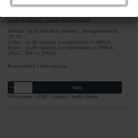
NiCd
Unilux-Flexilux-Prolux Batteripakke 3.6V/1.6Ah NiCd
passer til følgende armturer fra Honeywell:
Flexilux – til de aller fleste varianter – hovedproduktet er
291311
Unilux – til alle varianter, hovedproduktet er 290014
Prolux – til alle varianter, hovedproduktene er 290014,
290117, 290114, 291321
Reservebatteri 1 times backup.
Unilux-
Kjøp
Flexilux-
Prolux
Varenummer:
101807
Kategori:
Nødlys batteri
Batteripakke
3.6V/1.6Ah
NiCd
antall