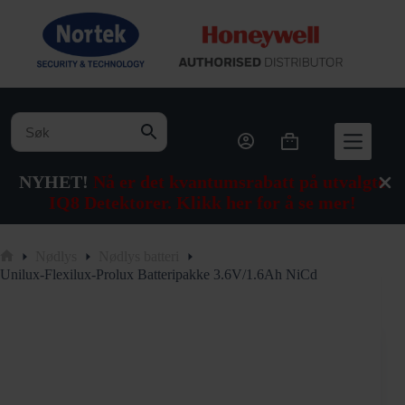
Hopp
til
innholdet
Handlekurv
NYHET!
Nå er det kvantumsrabatt på utvalgte
IQ8 Detektorer. Klikk her for å se mer!
Nødlys
Nødlys batteri
Hjem
Unilux-Flexilux-Prolux Batteripakke 3.6V/1.6Ah NiCd