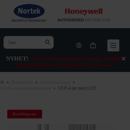
Hopp
til
innholdet
Handlekurv
NYHET!
Nå er det kvantumsrabatt på utvalgte
IQ8 Detektorer. Klikk her for å se mer!
Brannalarm
Spesialdeteksjon
Hjem
Xtralis aspirasjonsdeteksjon
VEP-4 rør med LED
Bestillingsvare