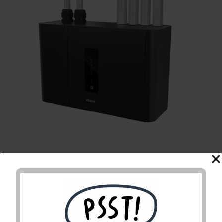
VEP-4 rør med LED
Vesda VEP er etterkommeren til Vesda Laser Plus med
flere smarte forbedringer. VEP benytter Flair