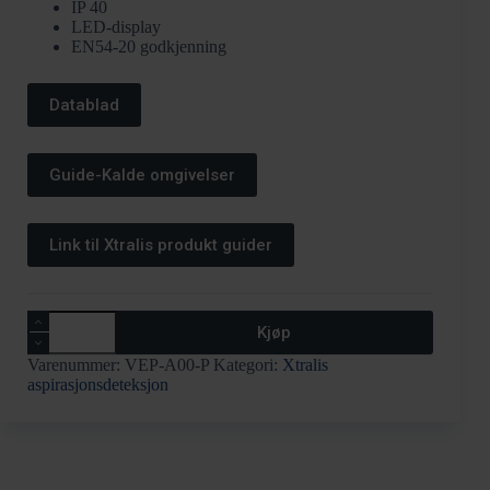
IP 40
LED-display
EN54-20 godkjenning
Datablad
Guide-Kalde omgivelser
Link til Xtralis produkt guider
VEP-
Kjøp
4
rør
Varenummer:
VEP-A00-P
Kategori:
Xtralis
med
aspirasjonsdeteksjon
LED
antall