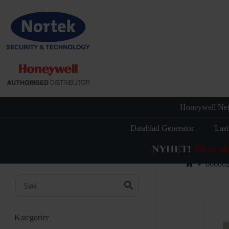
Hopp
til
innholdet
Honeywell Net
Datablad Generator
Last
NYHET!
Nå er d
66600
Hjem
Kategorier