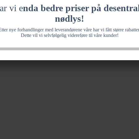
ar vi e
nda bedre priser på desentral
nødlys!
Etter nye forhandlinger med leverandørene våre har vi fått større rabatter
Dette vil vi selvfølgelig videreføre til våre kunder!