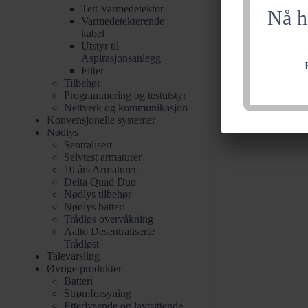
Tett Varmedetektor
Nå h
Varmedetekterende
kabel
Utstyr til
Aspirasjonsanlegg
Filter
Tilbehør
Programmering og testutstyr
Nettverk og kommunikasjon
Konvensjonelle systemer
Nødlys
Sentralisert
Selvtest armaturer
10 års Armaturer
Delta Quad Duo
Nødlys tilbehør
Nødlys batteri
Trådløs overvåkning​
Aalto Desentraliserte
Trådløst
Talevarsling
Øvrige produkter
Batteri
Strømforsyning
Etterlysende og lavtsittende