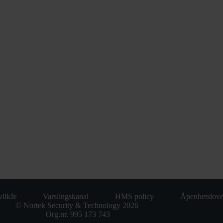
ilkår
Varslingskanal
HMS policy
Åpenhetslov
© Nortek Security & Technology 2026
Org.nr. 995 173 743