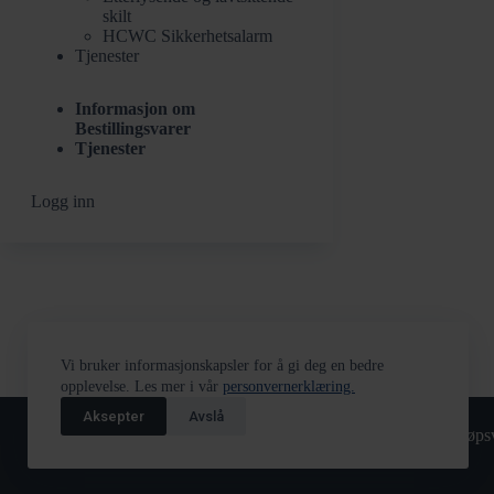
skilt
HCWC Sikkerhetsalarm
Tjenester
Informasjon om
Bestillingsvarer
Tjenester
Logg inn
Vi bruker informasjonskapsler for å gi deg en bedre
opplevelse. Les mer i vår
personvernerklæring.
Aksepter
Avslå
Returskjema
Tjenester
Kjøpsv