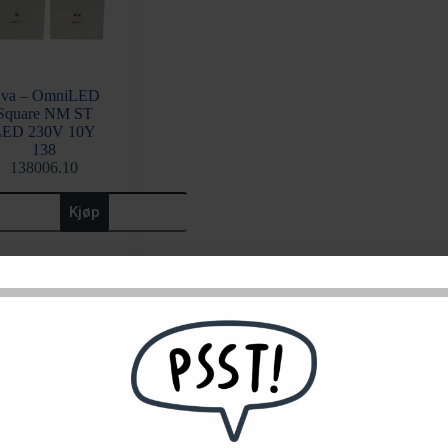
va – OmniLED
Square NM ST
LED 230V 10Y
138
138006.10
a
Kjøp
niLED
uare
M
D
0V
Y
8
all