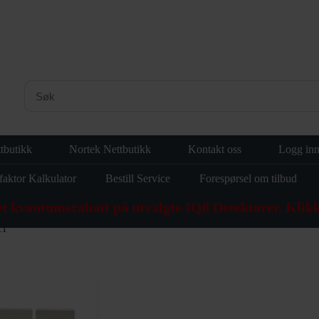
tbutikk
Nortek Nettbutikk
Kontakt oss
Logg in
faktor Kalkulator
Bestill Service
Forespørsel om tilbud
et kvantumsrabatt på utvalgte IQ8 Detektorer. Klikk
21