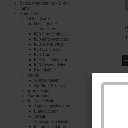
Batteriovervåkning – Li-ion
Tamer
Brannalarm
Delta Quad+
Delta Quad+
O
sentralutstyr
IQ8 Sløyfeenheter
IQ8 adresseenheter
IQ8 Alarm Pluss
IQ8 EX Utstyr
IQ8 Trådløst
Ov
IQ8 Kanaldetektor
-
IQ8 Reservedeler
Om
Brannkabler
Sq
Apollo
N
Sløyfeenheter
ST
Apollo EX-utstyr
LE
Sprinkelvakt
23
Alarmorganer
10
13
Spesialdeteksjon
ant
Aspirasjonsdetektorer
Linjedetektor
Xtralis
aspirasjonsdeteksjon
Flammedetektorer