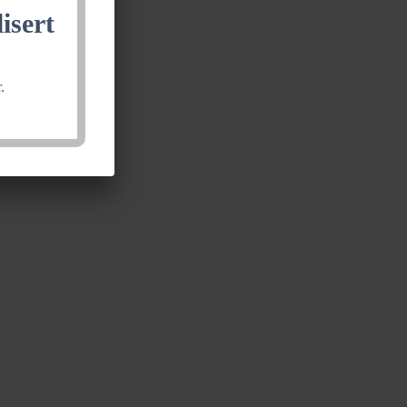
isert
.