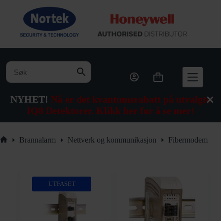
Hopp
til
innholdet
Handlekurv
NYHET!
Nå er det kvantumsrabatt på utvalgte
IQ8 Detektorer. Klikk her for å se mer!
Brannalarm
Nettverk og kommunikasjon
Fibermodem
Hjem
UTFASET