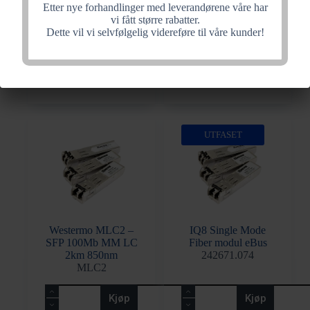
DDM
242671.075
Etter nye forhandlinger med leverandørene våre har
SFP-100BaseEX-
vi fått større rabatter.
RGD
Dette vil vi selvfølgelig videreføre til våre kunder!
Fiberworks
IQ8
Kjøp
Kjøp
SFP
Multi
100-
Mode
155
Fiber
Mbps
modul
SM-
eBus
DDM
antall
UTFASET
antall
Westermo MLC2 –
IQ8 Single Mode
SFP 100Mb MM LC
Fiber modul eBus
2km 850nm
242671.074
MLC2
Westermo
IQ8
Kjøp
Kjøp
MLC2
Single