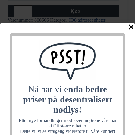
Adresseenhet
Kjøp
IQ8FCT
XS
Varenummer:
808606
Kategori:
IQ8 adresseenheter
antall
Stikkord:
6600459
,
Adresseenhet
Relaterte produkter
Nå har vi e
nda bedre
priser på desentralisert
nødlys!
Etter nye forhandlinger med leverandørene våre har
vi fått større rabatter.
Dette vil vi selvfølgelig videreføre til våre kunder!