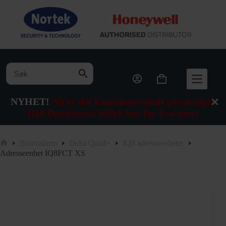
Hopp
til
innholdet
Handlekurv
NYHET!
Nå er det kvantumsrabatt på utvalgte
IQ8 Detektorer. Klikk her for å se mer!
Brannalarm
Delta Quad+
IQ8 adresseenheter
Hjem
Adresseenhet IQ8FCT XS