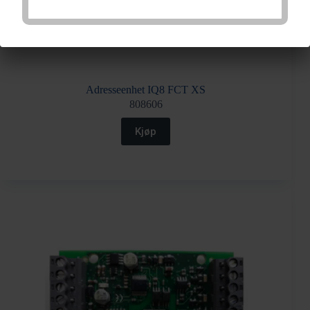
Adresseenhet IQ8 FCT XS
808606
Kjøp