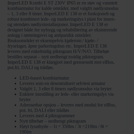
ImperLED Kombi E ST 230V IP65 er en støv og vanntett
kombiarmatur for kalde områder, med valgfri nødlysmodus
– 1, 3 eller 8 timer. ImperLED E 138 er et funksjonelt og
robust kombinert lede- og markeringslys i plast for innen-
og utendørs nødlysinstallasjoner. ImperLED E 138 er
designet både for nybygg og rehabilitering av eksisterende
anlegg i rømningsvei og antipanikk områder.
Bruksområder er eksempelvis kjølerom / kjøle- /
fryselager, åpne parkeringshus etc. ImperLED E 138
leveres med enkeltsidig piktogram H/V/N/O. Tilbehør
bestilles separat – nytt nedhengt tosidig piktorgram.
ImperLED E 138 er klargjort med grensesnitt mot elBus,
pot.fri, DALI og trådløs.
LED-basert kombiarmatur
Leveres som en desentralisert selvtest armatur
Valgfri 1, 3 eller 8 timers nødlysmodus via bryter
Enklere innstilling av lede- eller markeringslys via
bryter
Adresserbar opsjon – leveres med modul for elBus,
pot. fri, DALI eller trådløs
Leveres med 4 piktogrammer
Nytt tilbehør – nedhengt piktogram
Høyt lysutbytte – 1t = 350lm / 3t =210lm / 8t =
190lm