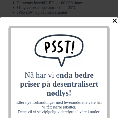
Forventet levetid LED > 100 000 timer
Omgivelsestemperatur ned til -25°C
IP65 støv- og vanntett armatur
Anbefales benyttet som markeringslys montert i tak med 2-
sidig deksel i svalganger og i baldakin. Hvis det skal
monteres rett på vegg ubeskyttet MÅ man montere værhus
av typen:
VÆRHUS
Som ledelys må det monteres i tak og ikke på vegg.
Ved påvegg montasje anbefaler vi at det blir benytte
138005
SEQLED UTVENDIG
på det sterkest, dette er en
armatur som er laget for vanskelige forhold.
Nå har vi e
nda bedre
Datablad-ImperLED Kombi E ST LED 230V
m/pikt 138h
priser på desentralisert
nødlys!
Installasjonsmanual
Etter nye forhandlinger med leverandørene våre har
vi fått større rabatter.
Dette vil vi selvfølgelig videreføre til våre kunder!
ImperLED
Kjøp
Kombi