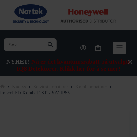
Hopp
til
innholdet
Handlekurv
NYHET!
Nå er det kvantumsrabatt på utvalgte
IQ8 Detektorer. Klikk her for å se mer!
Nødlys
Selvtest armaturer
Kombiarmaturer
Hjem
ImperLED Kombi E ST 230V IP65