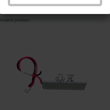
E
Varenummer:
138406
Kategorier:
Kombiarmaturer
,
ST
Selvtest armaturer
Stikkord:
6602021
,
Imperled
230V
IP65
antall
Relaterte produkter