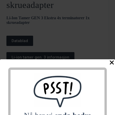
skrueadapter
Li-Ion Tamer GEN 3 Ekstra 4x terminatorer 1x
skrueadapter
Datablad
Li-ion tamer gen. 3 informasjon
Li-
Kjøp
Ion
Tamer
Varenummer:
LT-ACC-SAK
Kategori:
Li-ion Tamer®
GEN
GEN 3
Stikkord:
Li-ion
,
Li-ion Tamer
3
Ekstra
4x
Relaterte produkter