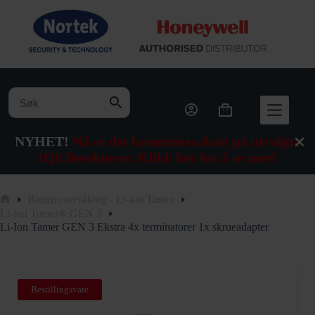
Hopp
til
innholdet
Handlekurv
NYHET!
Nå er det kvantumsrabatt på utvalgte
IQ8 Detektorer. Klikk her for å se mer!
Batteriovervåking - Li-ion Tamer
Hjem
Li-ion Tamer® GEN 3
Li-Ion Tamer GEN 3 Ekstra 4x terminatorer 1x skrueadapter
Bestillingsvare