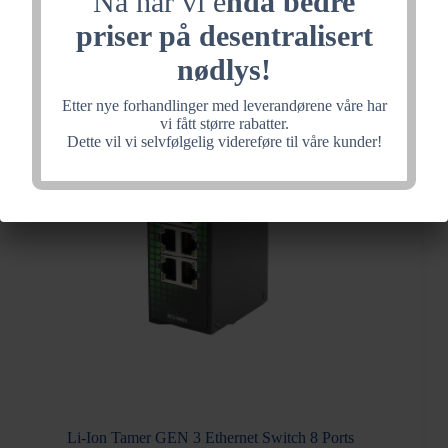
Nå har vi e
nda bedre
terminatorer
1x
priser på desentralisert
skrueadapter
antall
nødlys!
Etter nye forhandlinger med leverandørene våre har
vi fått større rabatter.
Dette vil vi selvfølgelig videreføre til våre kunder!
Li-Ion Tamer GEN 3 Ethernet Switch 8 Ports