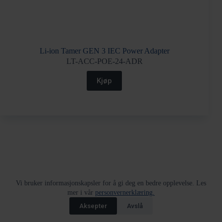
Li-ion Tamer GEN 3 IEC Power Adapter
LT-ACC-POE-24-ADR
Kjøp
Returskjema
Tjenester
Kjøpsvilkår
Vi bruker informasjonskapsler for å gi deg en bedre opplevelse. Les
Varslingskanal
HMS policy
Åpenhetsloven
mer i vår
personvernerklæring.
Informasjon om Bestillingsvarer
© Nortek Security & Technology 2026
Aksepter
Avslå
Org.nr. 995 173 743